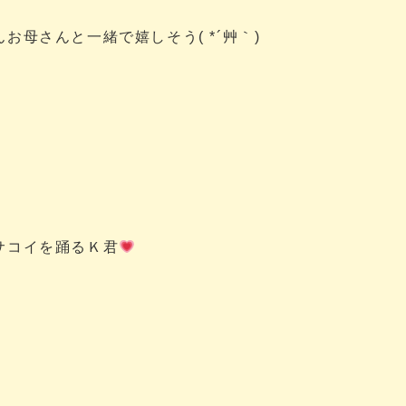
母さんと一緒で嬉しそう( *´艸｀)
サコイを踊るＫ君