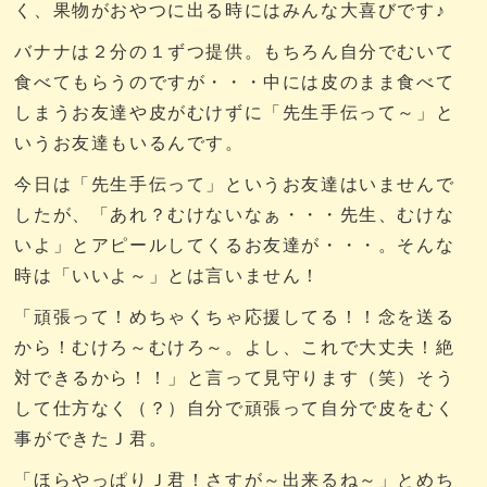
く、果物がおやつに出る時にはみんな大喜びです♪
バナナは２分の１ずつ提供。もちろん自分でむいて
食べてもらうのですが・・・中には皮のまま食べて
しまうお友達や皮がむけずに「先生手伝って～」と
いうお友達もいるんです。
今日は「先生手伝って」というお友達はいませんで
したが、「あれ？むけないなぁ・・・先生、むけな
いよ」とアピールしてくるお友達が・・・。そんな
時は「いいよ～」とは言いません！
「頑張って！めちゃくちゃ応援してる！！念を送る
から！むけろ～むけろ～。よし、これで大丈夫！絶
対できるから！！」と言って見守ります（笑）そう
して仕方なく（？）自分で頑張って自分で皮をむく
事ができたＪ君。
「ほらやっぱりＪ君！さすが～出来るね～」とめち