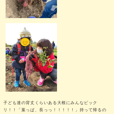
子ども達の背丈くらいある大根にみんなビック
リ！！「葉っぱ、長っっ！！！！！」持って帰るの