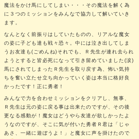
魔法をかけ馬にしてしまい・・・その魔法を解く為
に３つのミッションをみんなで協力して解いていき
ます。
なんとなく前振りはしていたものの、リアルな魔女
の姿に子ども達も戦々恐々。中には泣き出してしま
うお友達も(ごめんね)それでも、Ｒ先生が連れ去られ
ようとすると皆必死になって引き留めていました(涙)
馬にされてしまったＲ先生を取り戻す為、怖い気持
ちを奮い立たせ立ち向かっていく姿は本当に格好良
かったです！正に勇者！
みんなで力を合わせミッションをクリアし、無事、
Ｒ先生は元の姿に戻る事は出来たのですが、その後
更なる感動が！魔女はどうやら友達が欲しかったよ
うなのですが、そこに気が付いた勇者Ｒ君は「じゃ
あさ、一緒に遊ぼうよ！」と魔女に声を掛けたので